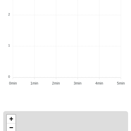
2
1
0
0min
1min
2min
3min
4min
5min
+
−