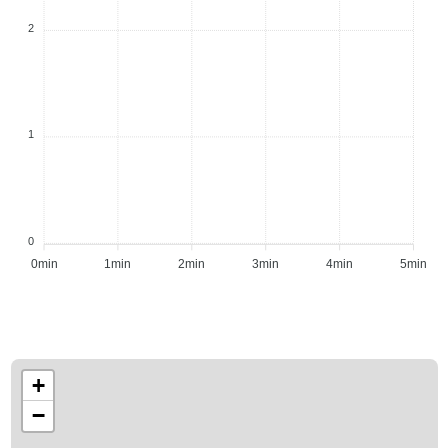
2
1
0
0min
1min
2min
3min
4min
5min
+
−