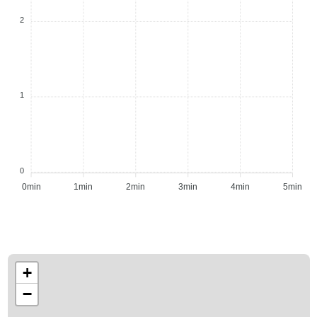
2
1
0
0min
1min
2min
3min
4min
5min
+
−